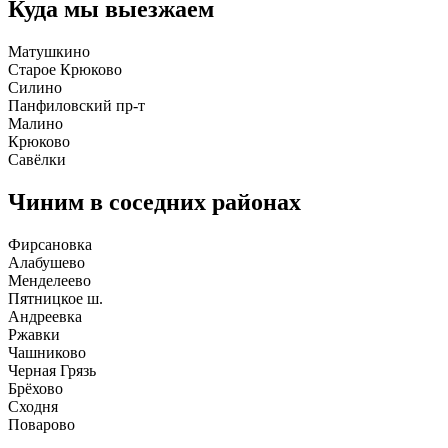
Куда мы выезжаем
Матушкино
Старое Крюково
Силино
Панфиловский пр-т
Малино
Крюково
Савёлки
Чиним в соседних районах
Фирсановка
Алабушево
Менделеево
Пятницкое ш.
Андреевка
Ржавки
Чашниково
Черная Грязь
Брёхово
Сходня
Поварово