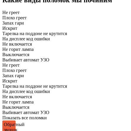
Какие виды поломок мы починим
Не греет
Плохо греет
Запах гари
Искрит
Тарелка на поддоне не крутится
На дисплее код ошибки
Не включается
Не горит лампа
Выключается
Выбивает автомат УЗО
Не греет
Плохо греет
Запах гари
Искрит
Тарелка на поддоне не крутится
На дисплее код ошибки
Не включается
Не горит лампа
Выключается
Выбивает автомат УЗО
Показать все поломки
Обратный
звонок