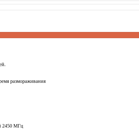
ей.
время размораживания
й 2450 МГц