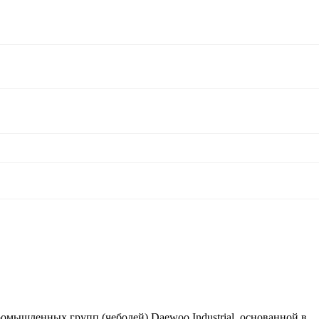
омышленных групп (чеболей) Daewoo Industrial, основанной в