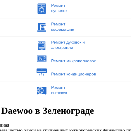
Ремонт
сушилок
Ремонт
кофемашин
Ремонт духовок и
электроплит
Ремонт микроволновок
Ремонт кондиционеров
Ремонт
вытяжек
Daewoo в Зеленограде
енная
а была частью одной из крупнейших южнокорейских финансово-пр