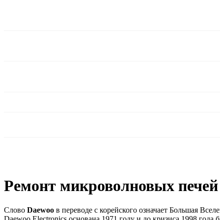
Ремонт микроволновых печей 
Слово
Daewoo
в переводе с корейского означает Большая Всел
Daewoo Electronics основана 1971 году и до кризиса 1998 год