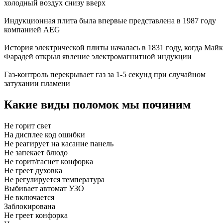
холодный воздух снизу вверх
Индукционная плита была впервые представлена в 1987 году
компанией AEG
История электрической плиты началась в 1831 году, когда Май
Фарадей открыл явление электромагнитной индукции
Газ-контроль перекрывает газ за 1-5 секунд при случайном
затухании пламени
Какие виды поломок мы починим
Не горит свет
На дисплее код ошибки
Не реагирует на касание панель
Не запекает блюдо
Не горит/гаснет конфорка
Не греет духовка
Не регулируется температура
Выбивает автомат УЗО
Не включается
Заблокирована
Не греет конфорка