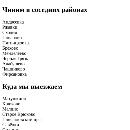
Чиним в соседних районах
Андреевка
Ржавки
Сходня
Поварово
Пятницкое ш.
Брёхово
Менделеево
Черная Грязь
Алабушево
Чашниково
Фирсановка
Куда мы выезжаем
Матушкино
Крюково
Малино
Старое Крюково
Панфиловский пр-т
Савёлки
Силино