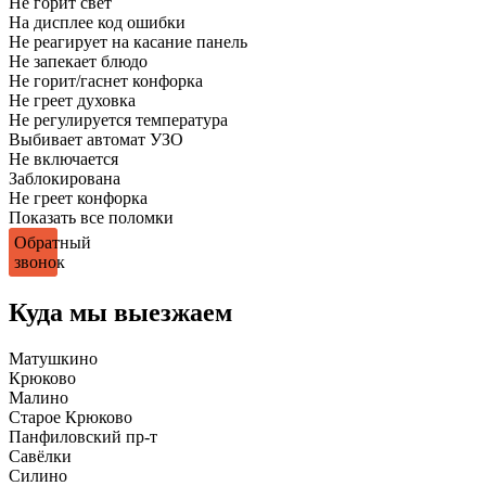
Не горит свет
На дисплее код ошибки
Не реагирует на касание панель
Не запекает блюдо
Не горит/гаснет конфорка
Не греет духовка
Не регулируется температура
Выбивает автомат УЗО
Не включается
Заблокирована
Не греет конфорка
Показать все поломки
Обратный
звонок
Куда мы выезжаем
Матушкино
Крюково
Малино
Старое Крюково
Панфиловский пр-т
Савёлки
Силино