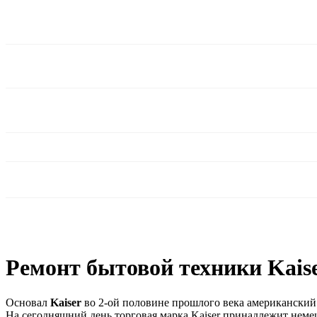
Ремонт бытовой техники Kaise
Основал
Kaiser
во 2-ой половине прошлого века американски
На сегодняшний день торговая марка Kaiser принадлежит неме