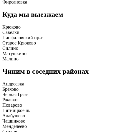
Фирсановка
Куда мы выезжаем
Крюково
Савёлки
Панфиловский пр-т
Старое Крюково
Силино
Матушкино
Малино
Чиним в соседних районах
Андреевка
Брёхово
Черная Грязь
Ржавки
Поварово
Пятницкое ш.
Алабушево
Чашниково
Менделеево
Сходня